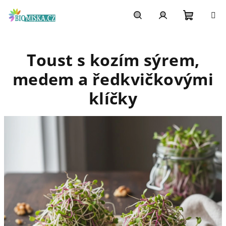
Přejít
na
obsah
Nákupn
Hledat
Přihlášení
Toust s kozím sýrem,
košík
medem a ředkvičkovými
klíčky