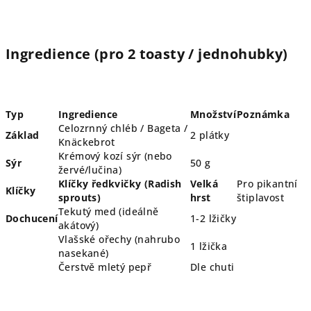
Ingredience (pro 2 toasty / jednohubky)
Typ
Ingredience
Množství
Poznámka
Celozrnný chléb / Bageta /
Základ
2 plátky
Knäckebrot
Krémový kozí sýr (nebo
Sýr
50 g
žervé/lučina)
Klíčky ředkvičky (Radish
Velká
Pro pikantní
Klíčky
sprouts)
hrst
štiplavost
Tekutý med (ideálně
Dochucení
1-2 lžičky
akátový)
Vlašské ořechy (nahrubo
1 lžička
nasekané)
Čerstvě mletý pepř
Dle chuti