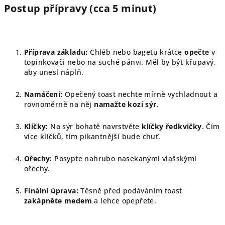
Postup přípravy (cca 5 minut)
Příprava základu:
Chléb nebo bagetu krátce
opečte
v
topinkovači nebo na suché pánvi. Měl by být křupavý,
aby unesl náplň.
Namáčení:
Opečený toast nechte mírně vychladnout a
rovnoměrně na něj
namažte kozí sýr
.
Klíčky:
Na sýr bohatě navrstvěte
klíčky ředkvičky
. Čím
více klíčků, tím pikantnější bude chuť.
Ořechy:
Posypte nahrubo nasekanými vlašskými
ořechy.
Finální úprava:
Těsně před podáváním toast
zakápněte medem
a lehce opepřete.