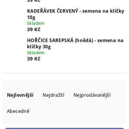
KADEŘÁVEK ČERVENÝ - semena na klíčky
10g
Skladem
39 Kč
HOŘČICE SAREPSKÁ (hnědá) - semena na
klíčky 30g
Skladem
39 Kč
Ř
a
Nejlevnější
Nejdražší
Nejprodávanější
z
e
Abecedně
n
í