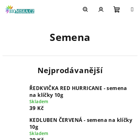
Přejít
na
obsah
Nákupn
Hledat
Přihlášení
Semena
košík
Nejprodávanější
ŘEDKVIČKA RED HURRICANE - semena
na klíčky 10g
Skladem
39 Kč
KEDLUBEN ČERVENÁ - semena na klíčky
10g
Skladem
39 Kč