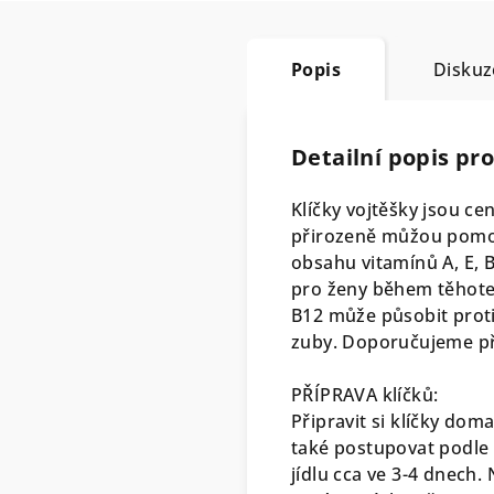
Popis
Diskuz
Detailní popis pr
Klíčky vojtěšky jsou c
přirozeně můžou pomo
obsahu vitamínů A, E, 
pro ženy během těhotens
B12 může působit proti
zuby. Doporučujeme př
PŘÍPRAVA klíčků:
Připravit si klíčky dom
také postupovat podle i
jídlu cca ve 3-4 dnech