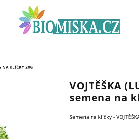
A NA KLÍČKY 20G
VOJTĚŠKA (L
semena na kl
Semena na klíčky - VOJTĚŠK