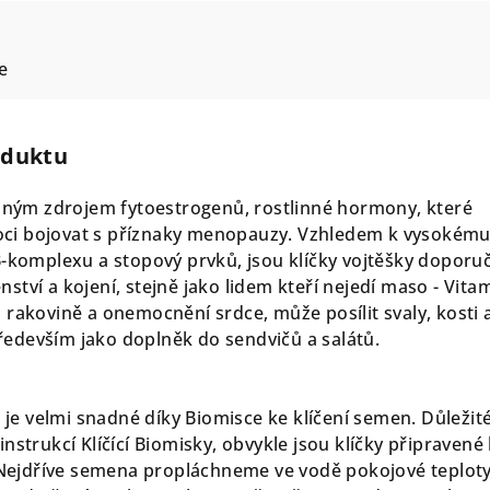
e
oduktu
enným zdrojem fytoestrogenů, rostlinné hormony, které
ci bojovat s příznaky menopauzy. Vzhledem k vysokém
B-komplexu a stopový prvků, jsou klíčky vojtěšky doporu
tví a kojení, stejně jako lidem kteří nejedí maso - Vita
 rakovině a onemocnění srdce, může posílit svaly, kosti 
edevším jako doplněk do sendvičů a salátů.
a je velmi snadné díky Biomisce ke klíčení semen. Důležité
nstrukcí Klíčící Biomisky, obvykle jsou klíčky připravené
. Nejdříve semena propláchneme ve vodě pokojové teploty