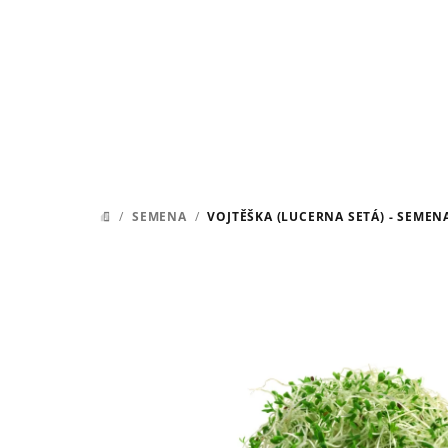
Přejít
na
obsah
/
SEMENA
/
VOJTĚŠKA (LUCERNA SETÁ) - SEMEN
DOMŮ