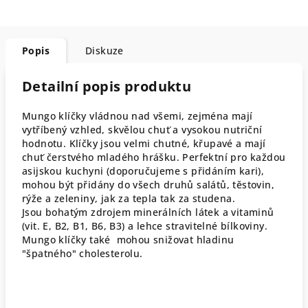
Popis
Diskuze
Detailní popis produktu
Mungo klíčky vládnou nad všemi, zejména mají
vytříbený vzhled, skvělou chuť a vysokou nutriční
hodnotu. Klíčky jsou velmi chutné, křupavé a mají
chuť čerstvého mladého hrášku. Perfektní pro každou
asijskou kuchyni (doporučujeme s přidáním kari),
mohou být přidány do všech druhů salátů, těstovin,
rýže a zeleniny, jak za tepla tak za studena.
Jsou bohatým zdrojem minerálních látek a vitaminů
(vit. E, B2, B1, B6, B3) a lehce stravitelné bílkoviny.
Mungo klíčky také mohou snižovat hladinu
"špatného" cholesterolu.