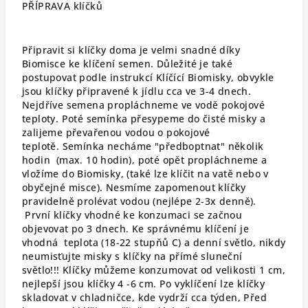
PŘÍPRAVA klíčků
Připravit si klíčky doma je velmi snadné díky
Biomisce ke klíčení semen. Důležité je také
postupovat podle instrukcí Klíčící Biomisky, obvykle
jsou klíčky připravené k jídlu cca ve 3-4 dnech.
Nejdříve semena propláchneme ve vodě pokojové
teploty. Poté semínka přesypeme do čisté misky a
zalijeme převařenou vodou o pokojové
teplotě. Semínka necháme "předboptnat" několik
hodin (max. 10 hodin), poté opět propláchneme a
vložíme do Biomisky, (také lze klíčit na vatě nebo v
obyčejné misce). Nesmíme zapomenout klíčky
pravidelně prolévat vodou (nejlépe 2-3x denně).
První klíčky vhodné ke konzumaci se začnou
objevovat po 3 dnech. Ke správnému klíčení je
vhodná teplota (18-22 stupňů C) a denní světlo, nikdy
neumisťujte misky s klíčky na přímé sluneční
světlo!!! Klíčky můžeme konzumovat od velikosti 1 cm,
nejlepší jsou klíčky 4 -6 cm. Po vyklíčení lze klíčky
skladovat v chladničce, kde vydrží cca týden, Před