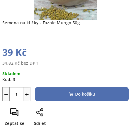
Semena na klíčky - Fazole Mungo 50g
39 Kč
34,82 Kč bez DPH
Měrná
Skladem
cena:
Kód:
3
−
+
Do košíku
Zeptat se
Sdílet