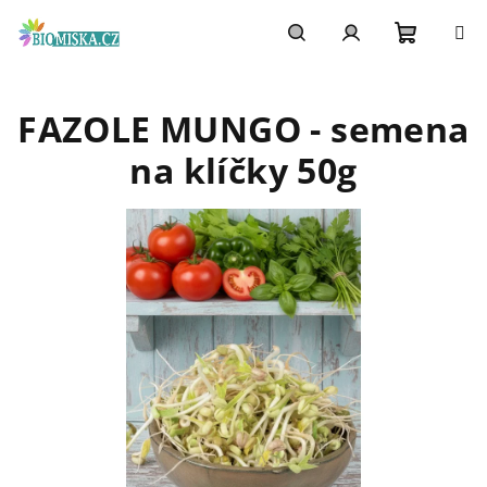
Přejít
na
obsah
Nákupn
Hledat
Přihlášení
FAZOLE MUNGO - semena
košík
na klíčky 50g